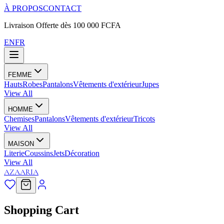
À PROPOS
CONTACT
Livraison Offerte dès 100 000 FCFA
EN
FR
FEMME
Hauts
Robes
Pantalons
Vêtements d'extérieur
Jupes
View All
HOMME
Chemises
Pantalons
Vêtements d'extérieur
Tricots
View All
MAISON
Literie
Coussins
Jets
Décoration
View All
AZAARIA
Shopping Cart