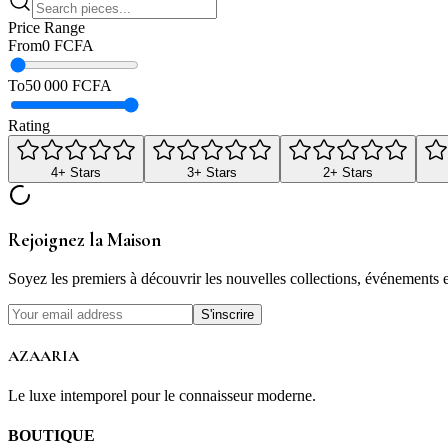
Price Range
From
0 FCFA
To
50 000 FCFA
Rating
4
+ Stars
3
+ Stars
2
+ Stars
Rejoignez la Maison
Soyez les premiers à découvrir les nouvelles collections, événements ex
S'inscrire
AZAARIA
Le luxe intemporel pour le connaisseur moderne.
BOUTIQUE