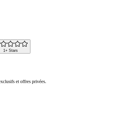
1
+ Stars
clusifs et offres privées.