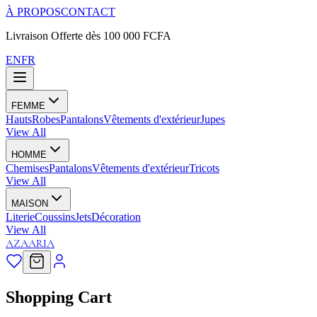
À PROPOS
CONTACT
Livraison Offerte dès 100 000 FCFA
EN
FR
FEMME
Hauts
Robes
Pantalons
Vêtements d'extérieur
Jupes
View All
HOMME
Chemises
Pantalons
Vêtements d'extérieur
Tricots
View All
MAISON
Literie
Coussins
Jets
Décoration
View All
AZAARIA
Shopping Cart